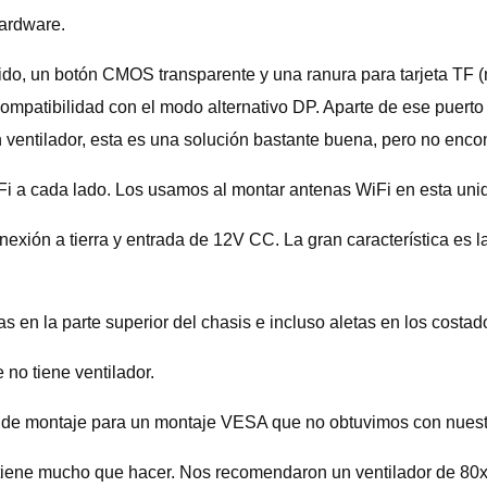
hardware.
ido, un botón CMOS transparente y una ranura para tarjeta TF 
compatibilidad con el modo alternativo DP. Aparte de ese puert
ventilador, esta es una solución bastante buena, pero no encon
iFi a cada lado. Los usamos al montar antenas WiFi en esta uni
exión a tierra y entrada de 12V CC. La gran característica es l
s en la parte superior del chasis e incluso aletas en los costad
no tiene ventilador.
ntos de montaje para un montaje VESA que no obtuvimos con nues
 tiene mucho que hacer. Nos recomendaron un ventilador de 80x8