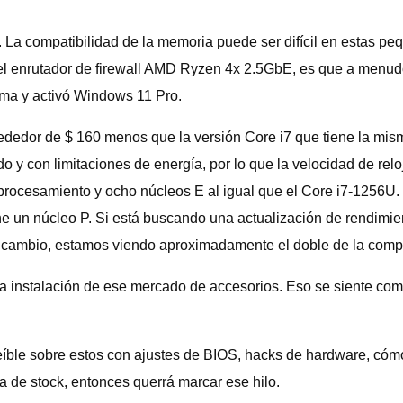
a compatibilidad de la memoria puede ser difícil en estas peq
el enrutador de firewall AMD Ryzen 4x 2.5GbE, es que a menu
tema y activó Windows 11 Pro.
rededor de $ 160 menos que la versión Core i7 que tiene la mis
do y con limitaciones de energía, por lo que la velocidad de rel
procesamiento y ocho núcleos E al igual que el Core i7-1256U. 
e un núcleo P. Si está buscando una actualización de rendimie
 cambio, estamos viendo aproximadamente el doble de la comp
 instalación de ese mercado de accesorios. Eso se siente como u
reíble sobre estos con ajustes de BIOS, hacks de hardware, có
a de stock, entonces querrá marcar ese hilo.