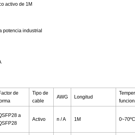
 activo de 1M
 potencia industrial
A
Factor de
Tipo de
Temper
AWG
Longitud
forma
cable
funcion
QSFP28 a
Activo
n / A
1M
0~70º
QSFP28