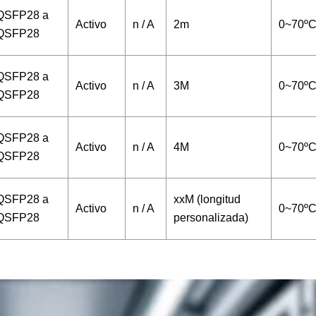
QSFP28 a
Activo
n / A
2m
0~70º
QSFP28
QSFP28 a
Activo
n / A
3M
0~70º
QSFP28
QSFP28 a
Activo
n / A
4M
0~70º
QSFP28
QSFP28 a
xxM (longitud
Activo
n / A
0~70º
QSFP28
personalizada)