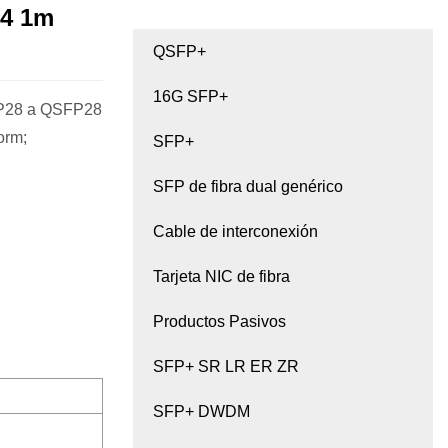
m4 1m
QSFP+
16G SFP+
FP28 a QSFP28
orm;
SFP+
SFP de fibra dual genérico
Cable de interconexión
Tarjeta NIC de fibra
Productos Pasivos
SFP+ SR LR ER ZR
SFP+ DWDM