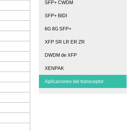
SFP+ CWDM
SFP+ BIDI
6G 8G SFP+
XFP SR LR ER ZR
DWDM de XFP
XENPAK
Aplicaciones del transceptor