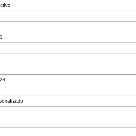
ctivo
S
p28
sonalizado