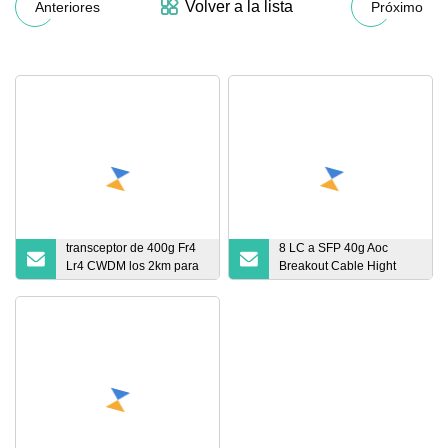
Volver a la lista
Anteriores
Próximo
transceptor de 400g Fr4
8 LC a SFP 40g Aoc
Lr4 CWDM los 2km para
Breakout Cable Hight
Cisco Hpe Arista Juniper
Quality 40g Aoc Qsfp+ a 8
DELL Qsfp-Dd en
LC Cable óptico activo
existencia
Qsfp-8LC-Aoc