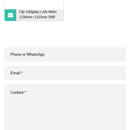
Cfp 100gbps LAN-Wdm
1294nm~1310nm SMF
10km Duplex LC
Transceptor óptico