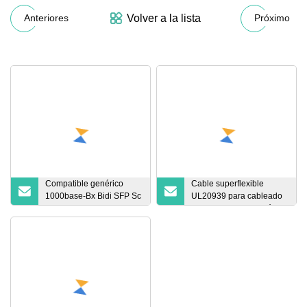
Volver a la lista
Anteriores
Próximo
Compatible genérico
Cable superflexible
1000base-Bx Bidi SFP Sc
UL20939 para cableado
Connector1550nm-
interno o interconexión
Tx/1310nm-Rx 20km Dom
externa de
SFP Module
electrodomésticos o
equipos electrónicos