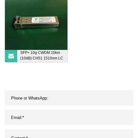
a prueba de agua
SFP+ 10g CWDM 10km
(10dB) CH51 1510nm LC
Ddm