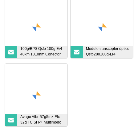
100g/BPS Qsfp 100g Er4
Módulo transceptor óptico
40km 1310nm Conector
Qsfp280100g-Lr4
LC Qsfp-100g-Er4 SMF
Qsfp28+ 100g 10km
1295nm ~ 1309nm
Transceptor óptico Dom
100g Qsfp28 Er4 40km
Avago Afbr-57g5mz-Elx
32g FC SFP+ Multimodo
850nm 32g/16g/8g
Transceptor óptico de