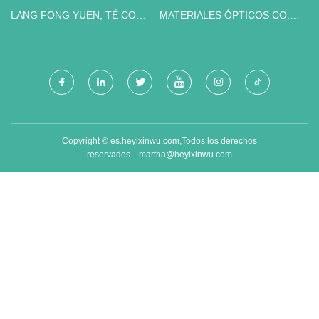
BAJA PRESIÓN DE CHINA
LANG FONG YUEN, TÉ CON
MATERIALES ÓPTICOS CO.,
LECHE LAN FONG YUEN,
LTD. DE DONGGUAN
COMPAÑÍA DE TÉ CON
ZHENGHONG
LECHE Y CAFÉ LAN FONG
YUEN - XIANG PIAO PIAO
Copyright © es.heyixinwu.com,Todos los derechos
reservados.
martha@heyixinwu.com