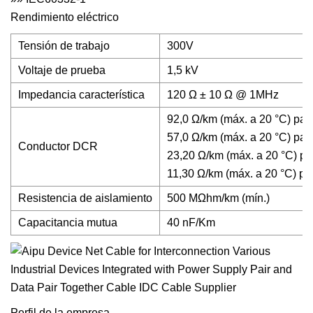
Rendimiento eléctrico
Tensión de trabajo
300V
Voltaje de prueba
1,5 kV
Impedancia característica
120 Ω ± 10 Ω @ 1MHz
92,0 Ω/km (máx. a 20 °C) pa
57,0 Ω/km (máx. a 20 °C) pa
Conductor DCR
23,20 Ω/km (máx. a 20 °C) p
11,30 Ω/km (máx. a 20 °C) p
Resistencia de aislamiento
500 MΩhm/km (mín.)
Capacitancia mutua
40 nF/Km
Perfil de la empresa