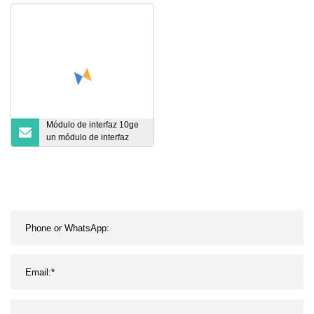
interconexión externa de
protección de trenzado
equipos electrónicos
flexible multipar para
cableado de cadena de
arrastre y cable de
interconexión
Módulo de interfaz 10ge
un módulo de interfaz
Mic-X-Sp4 proporciona
cuatro puertos de fibra
Tarjetas de interfaz Mic-X