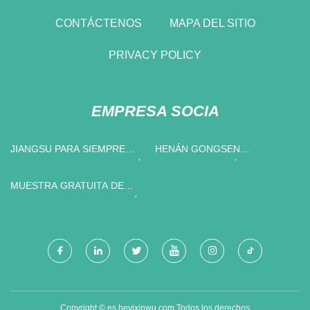
CONTÁCTENOS
MAPA DEL SITIO
PRIVACY POLICY
EMPRESA SOCIA
JIANGSU PARA SIEMPRE
HENÁN GONGSEN
MOTOCICLETA TECNOLOGÍA
PRODUCTOS QUÍMICOS CO.,
COMPAÑÍA, LIMITADO
LTD.
MUESTRA GRATUITA DE
POLVO DE SILICONA COMÚN
Copyright © es.heyixinwu.com,Todos los derechos