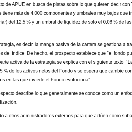
 de APUE en busca de pistas sobre lo que quieren decir con "A
ue tiene más de 4,000 componentes y umbrales muy bajos que in
ciar) del 12,5 % y un umbral de liquidez de solo el 0,08 % de l
rategia, es decir, la manga pasiva de la cartera se gestiona a t
es del índice. De hecho, el prospecto establece que "el fondo p
parte activa de la estrategia se explica con el siguiente texto: 
l 65 % de los activos netos del Fondo y se espera que cambie c
os en las que invierte el Fondo evoluciona".
ospecto describe lo que generalmente se conoce como un enfoque
lización.
o a otros administradores externos para que actúen como sub