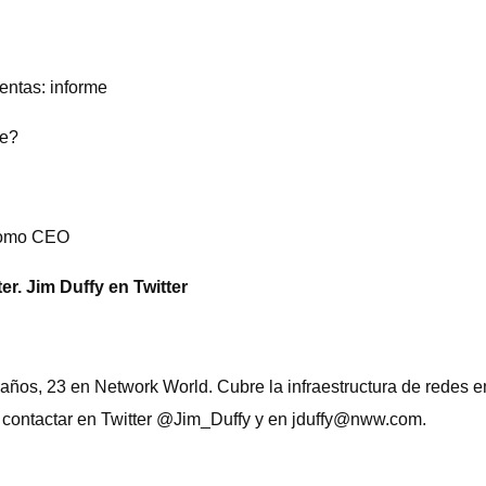
entas: informe
re?
 como CEO
er. Jim Duffy en Twitter
años, 23 en Network World. Cubre la infraestructura de redes e
 contactar en Twitter @Jim_Duffy y en
jduffy@nww.com
.